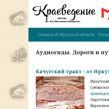
Справка об Иркутской области
Ресу
Аудиогиды. Дороги и п
Качугский тракт – от Ирку
Иркутская
Сибирско
краеведче
подготови
Верхоленс