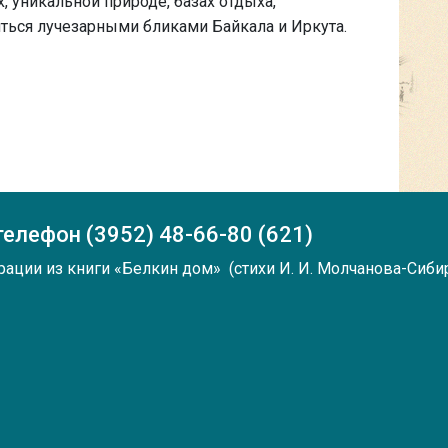
, уникальной природе, базах отдыха,
иться лучезарными бликами Байкала и Иркута.
 телефон (3952) 48-66-80 (621)
рации из
книги
«Белкин дом» (стихи И. И. Молчанова-Сибир