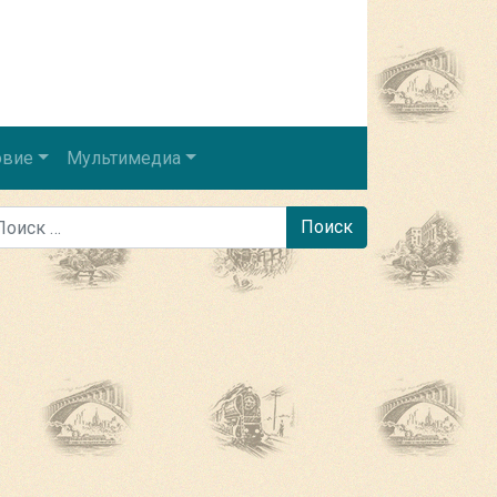
овие
Мультимедиа
иск