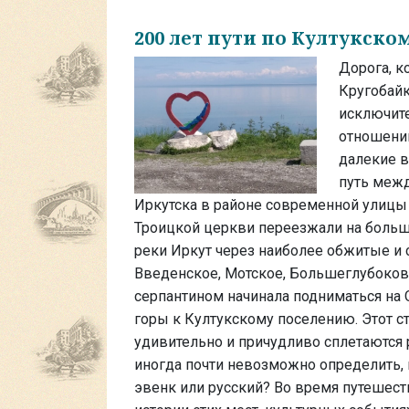
200 лет пути по Култукско
Дорога, к
Кругобайк
исключите
отношений
далекие 
путь межд
Иркутска в районе современной улицы
Троицкой церкви переезжали на больши
реки Иркут через наиболее обжитые и 
Введенское, Мотское, Большеглубоковс
серпантином начинала подниматься на 
горы к Култукскому поселению. Этот ст
удивительно и причудливо сплетаются 
иногда почти невозможно определить, к
эвенк или русский? Во время путешест