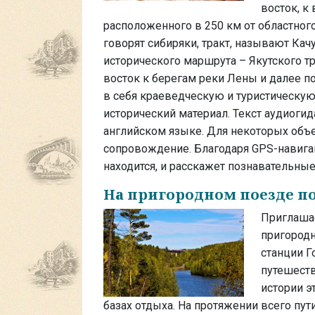
восток, к
расположенного в 250 км от областного 
говорят сибиряки, тракт, называют Кач
исторического маршрута – Якутского тр
восток к берегам реки Лены и далее п
в себя краеведческую и туристическу
исторический материал. Текст аудиогид
английском языке. Для некоторых объ
сопровождение. Благодаря GPS-навига
находится, и расскажет познавательные 
На пригородном поезде п
Приглашае
пригородн
станции Г
путешеств
истории э
базах отдыха. На протяжении всего пу