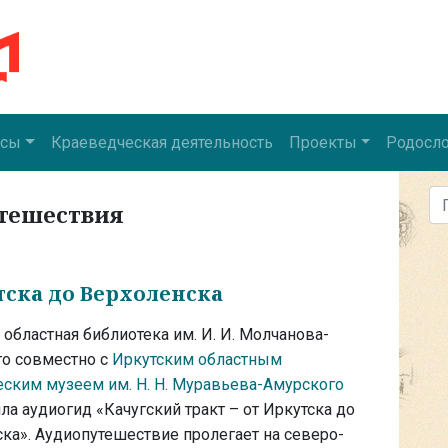
рсы
Краеведческая деятельность
Проекты
Родосл
По
утешествия
тска до Верхоленска
 областная библиотека им. И. И. Молчанова-
го совместно с
Иркутским областным
ским музеем им. Н. Н. Муравьева-Амурского
ла аудиогид «Качугский тракт – от Иркутска до
ка». Аудиопутешествие пролегает на северо-