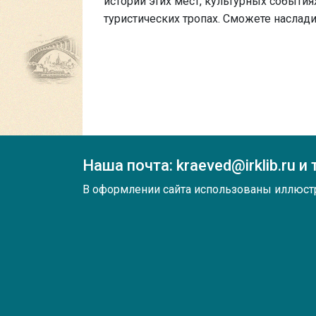
истории этих мест, культурных событиях
туристических тропах. Сможете наслад
Наша почта: kraeved@irklib.ru и
В оформлении сайта использованы иллюст