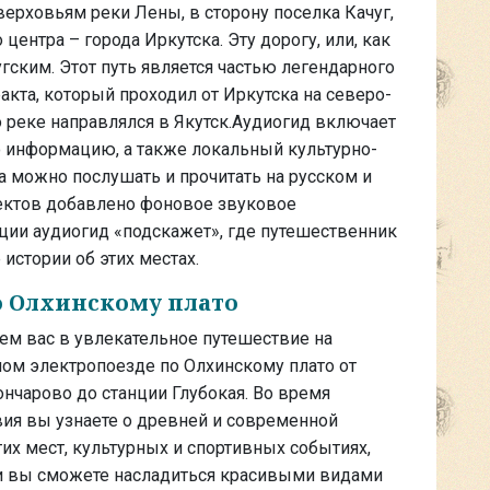
 верховьям реки Лены, в сторону поселка Качуг,
центра – города Иркутска. Эту дорогу, или, как
угским. Этот путь является частью легендарного
акта, который проходил от Иркутска на северо-
о реке направлялся в Якутск.Аудиогид включает
ю информацию, а также локальный культурно-
а можно послушать и прочитать на русском и
ектов добавлено фоновое звуковое
ции аудиогид «подскажет», где путешественник
истории об этих местах.
о Олхинскому плато
м вас в увлекательное путешествие на
ом электропоезде по Олхинскому плато от
ончарово до станции Глубокая. Во время
ия вы узнаете о древней и современной
тих мест, культурных и спортивных событиях,
ти вы сможете насладиться красивыми видами