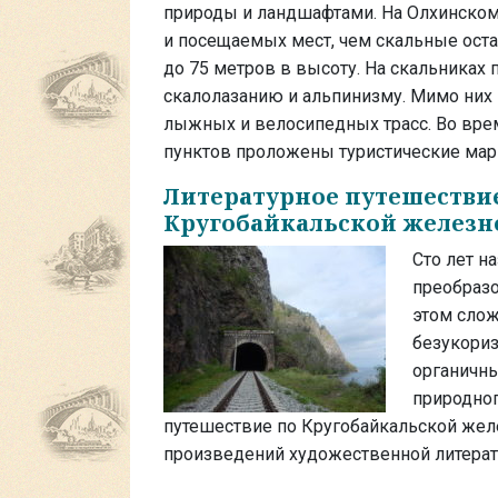
природы и ландшафтами. На Олхинском 
и посещаемых мест, чем скальные оста
до 75 метров в высоту. На скальниках
скалолазанию и альпинизму. Мимо них
лыжных и велосипедных трасс. Во врем
пунктов проложены туристические мар
Литературное путешествие
Кругобайкальской железн
Сто лет н
преобраз
этом слож
безукориз
органичн
природног
путешествие по Кругобайкальской жел
произведений художественной литерат