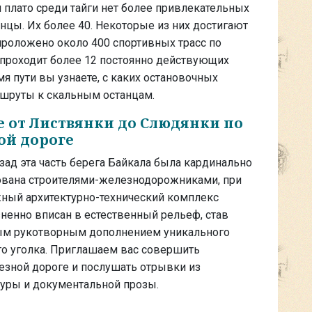
плато среди тайги нет более привлекательных
нцы. Их более 40. Некоторые из них достигают
 проложено около 400 спортивных трасс по
 проходит более 12 постоянно действующих
я пути вы узнаете, с каких остановочных
шруты к скальным останцам.
 от Листвянки до Слюдянки по
ой дороге
азад эта часть берега Байкала была кардинально
ована строителями-железнодорожниками, при
ный архитектурно-технический комплекс
ненно вписан в естественный рельеф, став
ым рукотворным дополнением уникального
о уголка. Приглашаем вас совершить
езной дороге и послушать отрывки из
уры и документальной прозы.