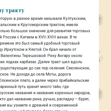
му тракту
оторую в разное время называли Култукским,
альским и Кругоморским трактом, имела
льно большое значение для развития торговых
 России с Китаем в XVII-XVIII веках. В те
времена это был самый удобный торговый
у Иркутском и Кяхтой. Он брал начало от
 Валентины Терешковой. Реку Ангару около
х лодках карбазах. Далее тракт шел вдоль
существующие до сих пор селения: Смоленское,
кое. Не доходя до села Моты, дорога
Олхинское плато, а далее через прибайкальские
аринный путь хранит много тайн, где
русские названия и названия коренных народов,
то дал название реке, ручью, распадку – бурят,
вия вы узнаете о древней и современной