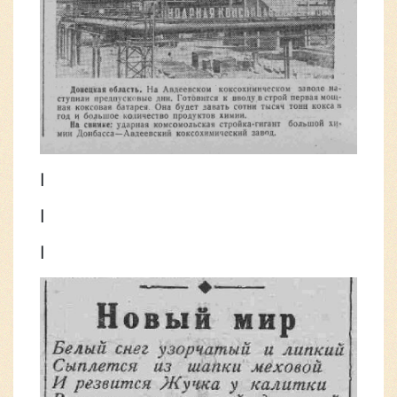
|
|
|