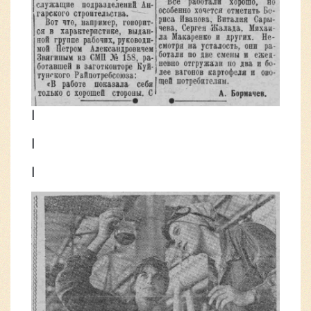
|
|
|