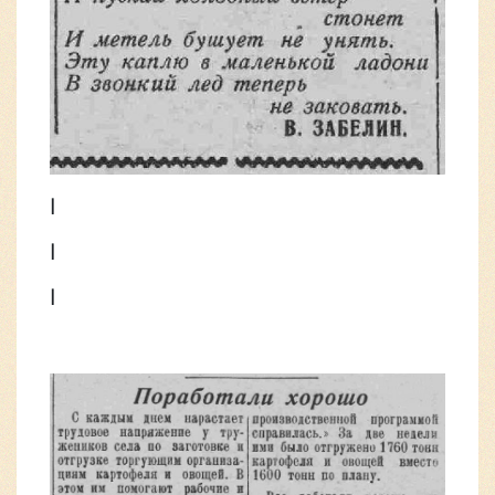
|
|
|