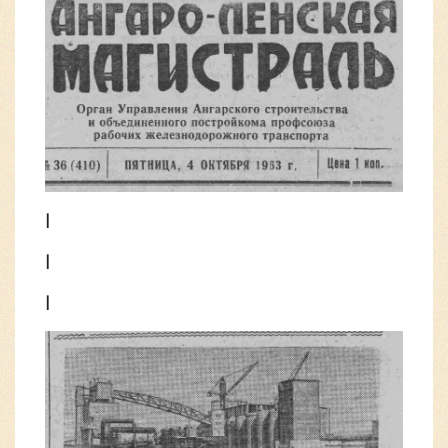
|
|
|